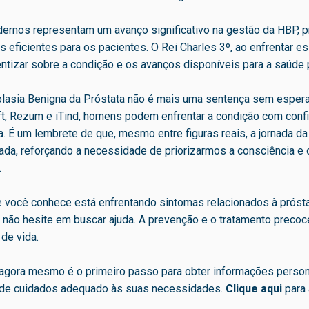
ernos representam um avanço significativo na gestão da HBP, 
 eficientes para os pacientes. O Rei Charles 3º, ao enfrentar es
ntizar sobre a condição e os avanços disponíveis para a saúde p
plasia Benigna da Próstata não é mais uma sentença sem esper
ft, Rezum e iTind, homens podem enfrentar a condição com conf
a. É um lembrete de que, mesmo entre figuras reais, a jornada d
ada, reforçando a necessidade de priorizarmos a consciência e
.
 você conhece está enfrentando sintomas relacionados à próst
 não hesite em buscar ajuda. A prevenção e o tratamento preco
 de vida.
agora mesmo é o primeiro passo para obter informações person
 de cuidados adequado às suas necessidades.
Clique aqui
para 