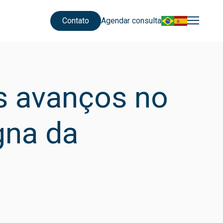
Contato
Agendar consulta
os avanços no
gna da