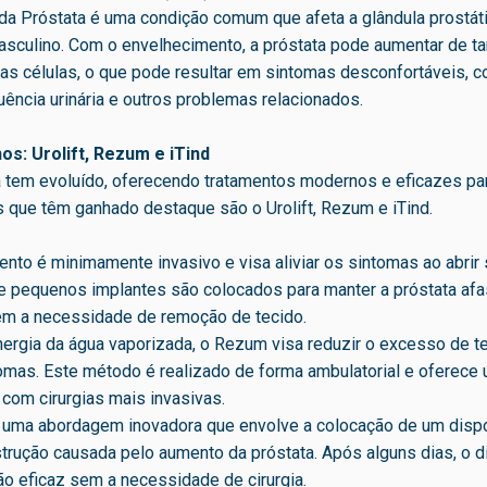
da Próstata é uma condição comum que afeta a glândula prostátic
asculino. Com o envelhecimento, a próstata pode aumentar de t
as células, o que pode resultar em sintomas desconfortáveis, 
quência urinária e outros problemas relacionados.
s: Urolift, Rezum e iTind
a tem evoluído, oferecendo tratamentos modernos e eficazes par
 que têm ganhado destaque são o Urolift, Rezum e iTind.
nto é minimamente invasivo e visa aliviar os sintomas ao abrir
de pequenos implantes são colocados para manter a próstata afa
sem a necessidade de remoção de tecido.
nergia da água vaporizada, o Rezum visa reduzir o excesso de t
omas. Este método é realizado de forma ambulatorial e oferece
com cirurgias mais invasivas.
é uma abordagem inovadora que envolve a colocação de um dispo
obstrução causada pelo aumento da próstata. Após alguns dias, o 
o eficaz sem a necessidade de cirurgia.