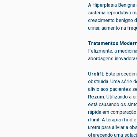
A Hiperplasia Benigna 
sistema reprodutivo m
crescimento benigno d
urinar, aumento na fre
Tratamentos Moderno
Felizmente, a medicin
abordagens inovadoras
Urolift:
Este procedime
obstruída. Uma série 
alívio aos pacientes 
Rezum:
Utilizando a e
está causando os sint
rápida em comparação 
iTind:
A terapia iTind 
uretra para aliviar a 
oferecendo uma soluçã