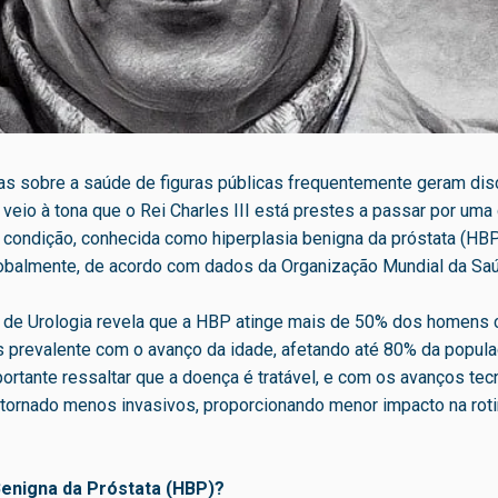
cias sobre a saúde de figuras públicas frequentemente geram d
eio à tona que o Rei Charles III está prestes a passar por uma c
 condição, conhecida como hiperplasia benigna da próstata (HBP
obalmente, de acordo com dados da Organização Mundial da Sa
a de Urologia revela que a HBP atinge mais de 50% dos homens
s prevalente com o avanço da idade, afetando até 80% da popul
portante ressaltar que a doença é tratável, e com os avanços te
tornado menos invasivos, proporcionando menor impacto na roti
Benigna da Próstata (HBP)?