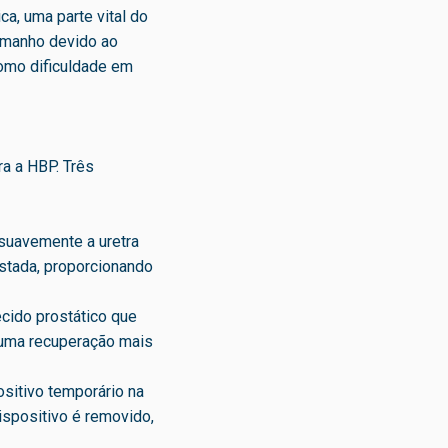
a, uma parte vital do
amanho devido ao
como dificuldade em
a a HBP. Três
 suavemente a uretra
stada, proporcionando
ecido prostático que
 uma recuperação mais
sitivo temporário na
dispositivo é removido,